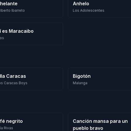
helante
Anhelo
lberto Ibarreto
Los Adolescentes
í es Maracaibo
ios
lla Caracas
Bigotón
los Caracas Boys
Malanga
fé negrito
Canción mansa para un
pueblo bravo
ía Rivas