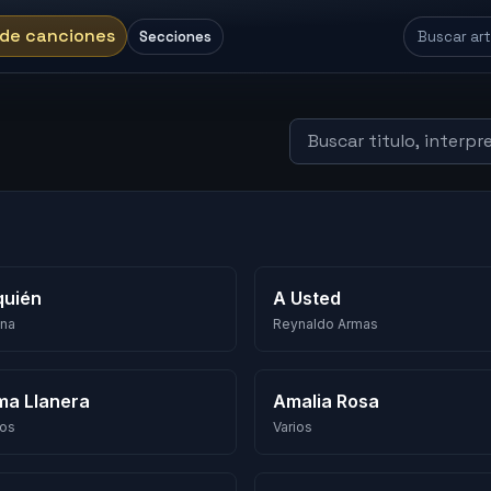
 de canciones
Secciones
quién
A Usted
ina
Reynaldo Armas
ma Llanera
Amalia Rosa
ios
Varios