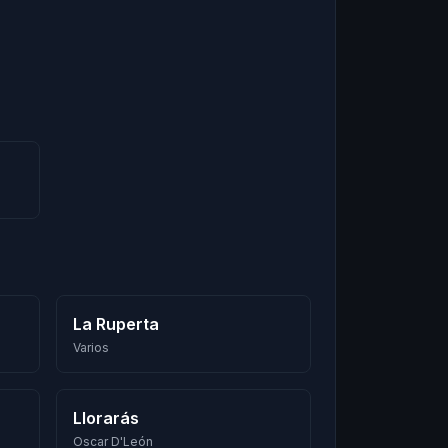
La Ruperta
Varios
Llorarás
Oscar D'León