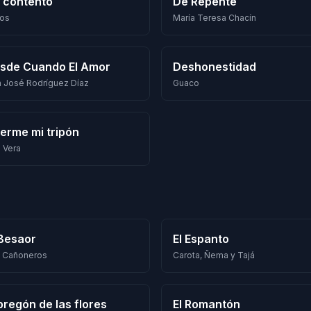
 contento
De Repente
ios
María Teresa Chacín
sde Cuando El Amor
Deshonestidad
n José Rodríguez Díaz
Guaco
erme mi tripón
a Vera
 Besaor
El Espanto
 Cañoneros
Carota, Ñema y Tajá
 pregón de las flores
El Romantón