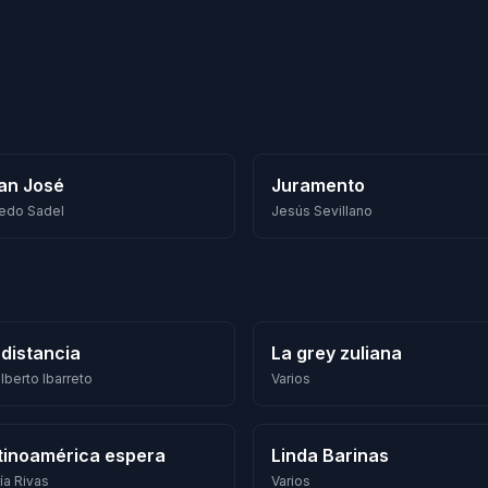
an José
Juramento
redo Sadel
Jesús Sevillano
 distancia
La grey zuliana
lberto Ibarreto
Varios
tinoamérica espera
Linda Barinas
ía Rivas
Varios