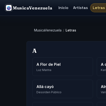
MusicaVenezuela
Inicio
Artistas
Letras
MusicaVenezuela
/
Letras
A
A Flor de Piel
A 
Luz Marina
Kar
Allá cayó
Al
Desorden Público
Var