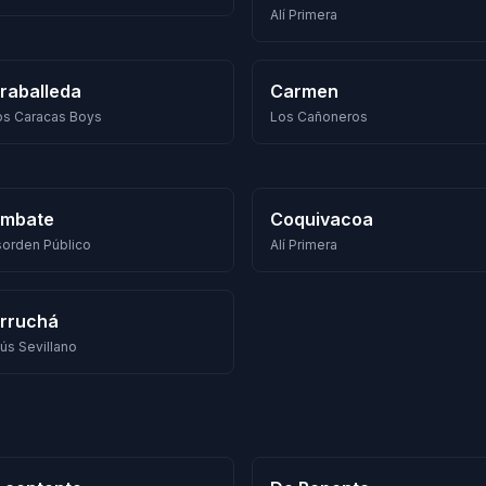
Alí Primera
raballeda
Carmen
los Caracas Boys
Los Cañoneros
mbate
Coquivacoa
orden Público
Alí Primera
rruchá
ús Sevillano