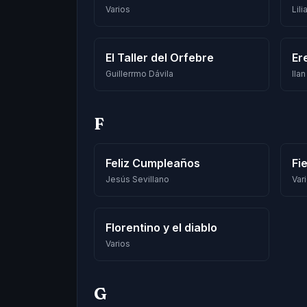
Varios
Lili
El Taller del Orfebre
Er
Guillerrmo Dávila
Ila
F
Feliz Cumpleaños
Fi
Jesús Sevillano
Var
Florentino y el diablo
Varios
G