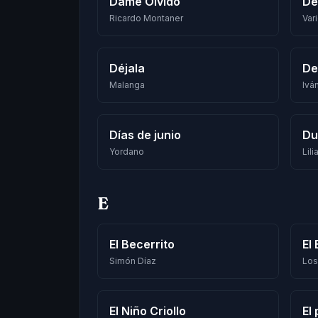
Dame Olvido
De
Ricardo Montaner
Var
Déjala
De
Malanga
Ivá
Días de junio
Du
Yordano
Lili
E
El Becerrito
El
Simón Díaz
Los
El Niño Criollo
El