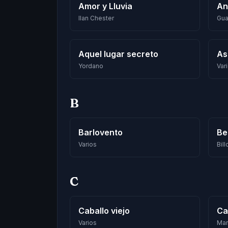
Amor y Lluvia
An
Ilan Chester
Gua
Aquel lugar secreto
As
Yordano
Var
B
Barlovento
Be
Varios
Bil
C
Caballo viejo
Ca
Varios
Mar