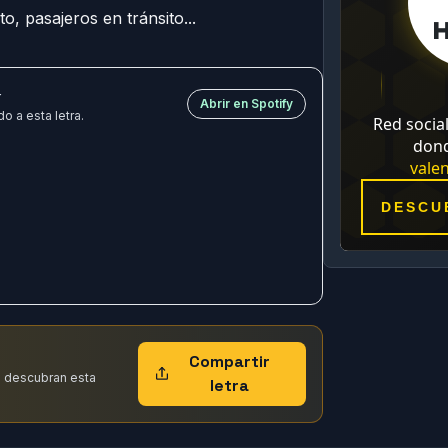
to, pasajeros en tránsito...
y
Abrir en Spotify
o a esta letra.
Compartir
 descubran esta
letra