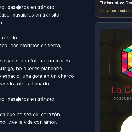
El disruptivo Ge
to, pasajeros en tránsito

Ir al video destaca
ico, pasajeros en tránsito



ránsito

co, nos morimos en tierra,

olgado, una foto en un marco

uelga, no puedes planearlo.

espacio, una gota en un charco

endrá otro a llenarlo.

o, pasajeros en tránsito...

da que no sea del corazón.

o, vive la vida con amor.
