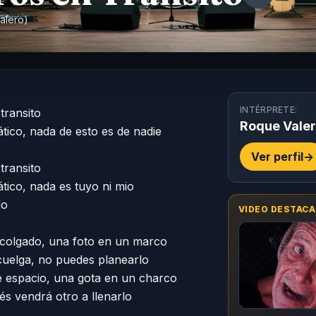
alero
)
INTÉRPRETE:
ransito

Roque Vale
ico, nada de esto es de nadie

Ver perfil
->
ransito

ico, nada es tuyo ni mio

o

VIDEO DESTACA
olgado, una foto en un marco

uelga, no puedes planearlo

espacio, una gota en un charco

s vendrá otro a llenarlo
