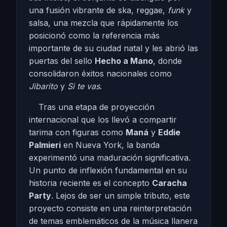
una fusión vibrante de ska, reggae,
funk
y
salsa, una mezcla que rápidamente los
posicionó como la referencia más
importante de su ciudad natal y les abrió las
puertas del sello
Hecho a Mano
, donde
consolidaron éxitos nacionales como
Jibarito
y
Si te vas
.
Tras una etapa de proyección
internacional que los llevó a compartir
tarima con figuras como
Maná
y
Eddie
Palmieri
en Nueva York, la banda
experimentó una maduración significativa.
Un punto de inflexión fundamental en su
historia reciente es el concepto
Caracha
Party
. Lejos de ser un simple tributo, este
proyecto consiste en una reinterpretación
de temas emblemáticos de la música llanera