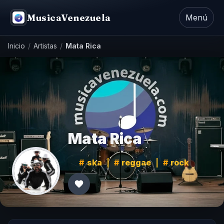
MusicaVenezuela
Menú
Inicio
/
Artistas
/
Mata Rica
Mata Rica
ska
|
reggae
|
rock