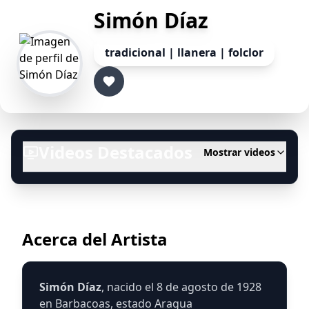
Simón Díaz
tradicional
|
llanera
|
folclor
Videos Destacados
Mostrar videos
Acerca del Artista
Simón Díaz
, nacido el 8 de agosto de 1928
en Barbacoas, estado Aragua