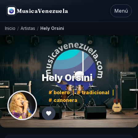
MusicaVenezuela
Menú
Inicio
/
Artistas
/
Hely Orsini
Hely Orsini
bolero
|
tradicional
|
canonera