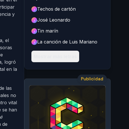
ticipar
Techos de cartón
♪
encia y
José Leonardo
♪
Tin marín
♪
a, el
La canción de Luis Mariano
♪
isoras
de
Mostrar más letras
a, logró
al en la
Publicidad
de las
pales no
ro vital
e se han
é
n de