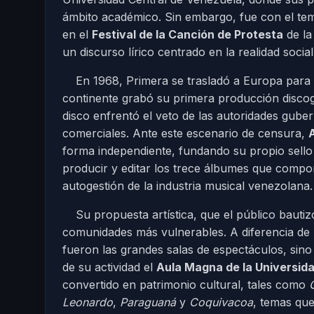
ámbito académico. Sin embargo, fue con el t
en el
Festival de la Canción de Protesta
de la
un discurso lírico centrado en la realidad social
En 1968, Primera se trasladó a Europa para
continente grabó su primera producción discogr
disco enfrentó el veto de las autoridades guber
comerciales. Ante este escenario de censura,
A
forma independiente, fundando su propio sello
producir y editar los trece álbumes que compo
autogestión de la industria musical venezolana.
Su propuesta artística, que el público bautizó
comunidades más vulnerables. A diferencia de l
fueron las grandes salas de espectáculos, sino l
de su actividad el
Aula Magna de la Universid
convertido en patrimonio cultural, tales como
Leonardo
,
Paraguaná
y
Coquivacoa
, temas que