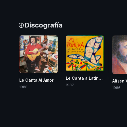
Discografía
Le Canta a Latinoamérica
Le Canta Al Amor
Alí ¡en 
1987
1988
1986