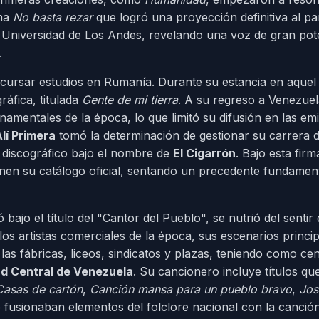
ema
No basta rezar
que logró una proyección definitiva al par
 Universidad de Los Andes, revelando una voz de gran pot
.
 cursar estudios en Rumanía. Durante su estancia en aquel
áfica, titulada
Gente de mi tierra
. A su regreso a Venezuel
namentales de la época, lo que limitó su difusión en las em
lí Primera
tomó la determinación de gestionar su carrera 
 discográfico bajo el nombre de
El Cigarrón
. Bajo esta firm
nen su catálogo oficial, sentando un precedente fundament
 bajo el título del "Cantor del Pueblo", se nutrió del sentir 
os artistas comerciales de la época, sus escenarios princi
as fábricas, liceos, sindicatos y plazas, teniendo como cent
ad Central de Venezuela
. Su cancionero incluye títulos qu
Casas de cartón
,
Canción mansa para un pueblo bravo
,
Jos
 fusionaban elementos del folclore nacional con la canció