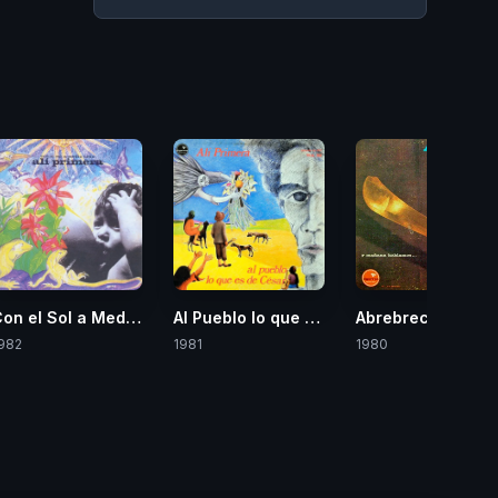
ura
on el Sol a Medio Cielo
Al Pueblo lo que es de César
Abrebrecha
982
1981
1980