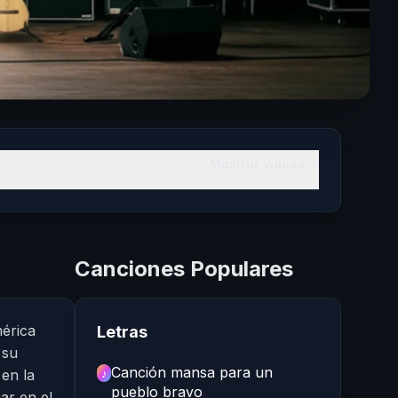
Mostrar videos
Canciones Populares
mérica
Letras
 su
Canción mansa para un
♪
en la
pueblo bravo
ar en el