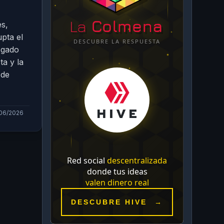
es,
pta el
egado
a y la
 de
/06/2026