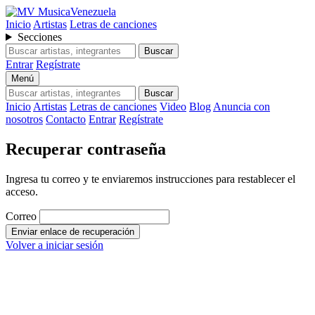
MusicaVenezuela
Inicio
Artistas
Letras de canciones
Secciones
Buscar
Entrar
Regístrate
Menú
Buscar
Inicio
Artistas
Letras de canciones
Video
Blog
Anuncia con
nosotros
Contacto
Entrar
Regístrate
Recuperar contraseña
Ingresa tu correo y te enviaremos instrucciones para restablecer el
acceso.
Correo
Enviar enlace de recuperación
Volver a iniciar sesión