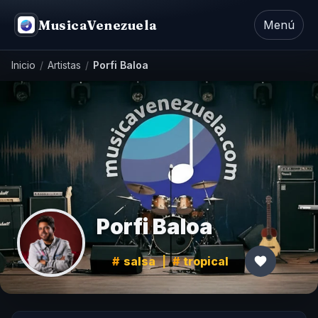
MusicaVenezuela
Menú
Inicio
/
Artistas
/
Porfi Baloa
Porfi Baloa
salsa
|
tropical