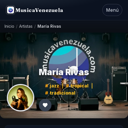
MusicaVenezuela
Menú
Inicio
/
Artistas
/
María Rivas
María Rivas
jazz
|
tropical
|
tradicional