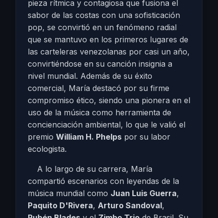
pieza rítmica y contagiosa que fusiona el
sabor de las costas con una sofisticación
pop, se convirtió en un fenómeno radial
que se mantuvo en los primeros lugares de
las carteleras venezolanas por casi un año,
convirtiéndose en su canción insignia a
nivel mundial. Además de su éxito
comercial, María destacó por su firme
compromiso ético, siendo una pionera en el
uso de la música como herramienta de
concienciación ambiental, lo que le valió el
premio
William H. Phelps
por su labor
ecologista.
A lo largo de su carrera, María
compartió escenarios con leyendas de la
música mundial como
Juan Luis Guerra
,
Paquito D'Rivera
,
Arturo Sandoval
,
Rubén Blades
y el
Zimbo Trio
de Brasil. Su