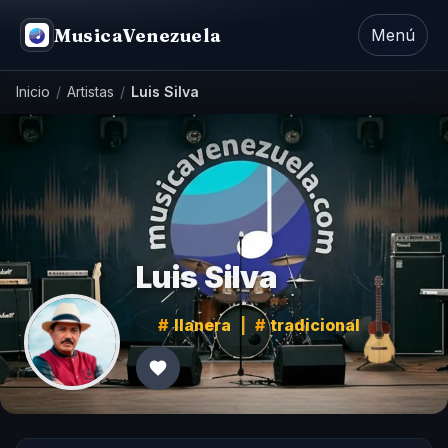
MusicaVenezuela
Menú
Inicio
/
Artistas
/
Luis Silva
Luis Silva
llanera
|
tradicional