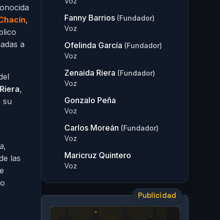
Voz
conocida
Fanny Barrios
(Fundador)
Chacín
,
Voz
blico
nadas a
Ofelinda García
(Fundador)
Voz
Zenaida Riera
(Fundador)
del
Voz
Riera
,
Gonzalo Peña
 su
Voz
Carlos Moreán
(Fundador)
Voz
a
,
Maricruz Quintero
de las
Voz
ue
do
Publicidad