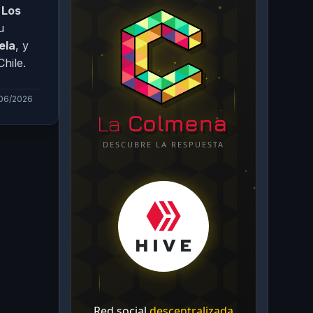
e
Los
u
ela
, y
hile.
/06/2026