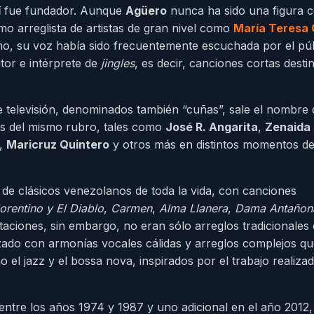
í
fue fundador. Aunque
Agüero
nunca ha sido una figura 
o arreglista de artistas de gran nivel como
María Teresa 
mo, su voz había sido frecuentemente escuchada por el pú
tor e intérprete de
jingles
, es decir, canciones cortas desti
e televisión, denominados también “cuñas”, sale el nombre 
es del mismo rubro, tales como
José R. Angarita
,
Zenaida 
,
Maricruz Quintero
y otros más en distintos momentos de
 de clásicos venezolanos de toda la vida, con canciones
lorentino y El Diablo
,
Carmen
,
Alma Llanera
,
Dama Antañon
aciones, sin embargo, no eran sólo arreglos tradicionales 
zado con armonías vocales cálidas y arreglos complejos q
l jazz y el bossa nova, inspirados por el trabajo realiza
 entre los años 1974 y 1987 y uno adicional en el año 2012,