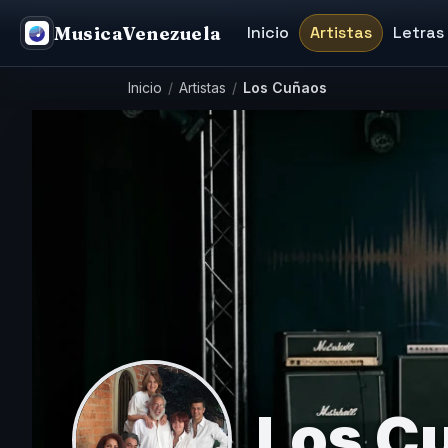
MusicaVenezuela
Inicio
Artistas
Letras
Inicio
/
Artistas
/
Los Cuñaos
Los C