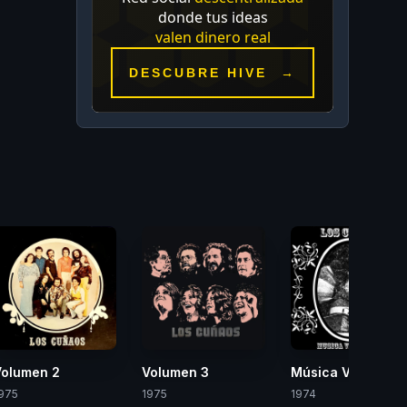
Volumen 2
Volumen 3
Música Venezola
975
1975
1974