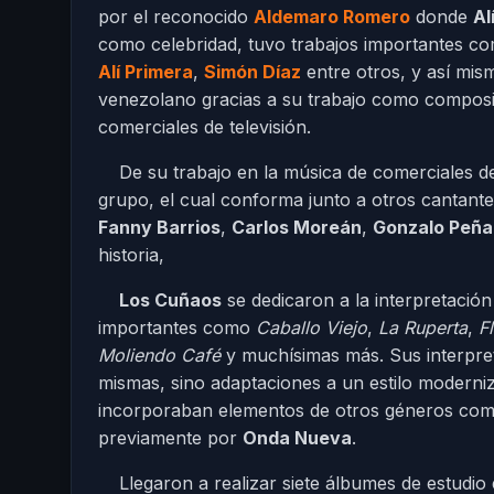
por el reconocido
Aldemaro Romero
donde
Al
como celebridad, tuvo trabajos importantes com
Alí Primera
,
Simón Díaz
entre otros, y así mis
venezolano gracias a su trabajo como composi
comerciales de televisión.
De su trabajo en la música de comerciales d
grupo, el cual conforma junto a otros cantant
Fanny Barrios
,
Carlos Moreán
,
Gonzalo Peña
historia,
Los Cuñaos
se dedicaron a la interpretación
importantes como
Caballo Viejo
,
La Ruperta
,
F
Moliendo Café
y muchísimas más. Sus interpret
mismas, sino adaptaciones a un estilo moderni
incorporaban elementos de otros géneros como e
previamente por
Onda Nueva
.
Llegaron a realizar siete álbumes de estudio