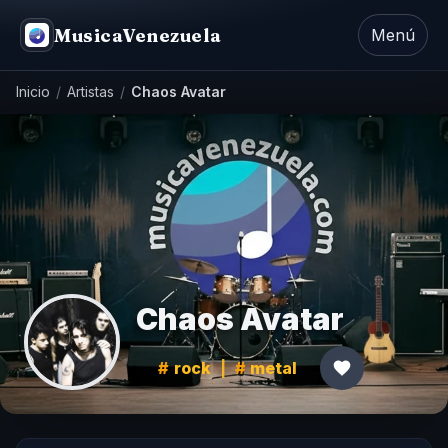
MusicaVenezuela
Menú
Inicio
/
Artistas
/
Chaos Avatar
Chaos Avatar
rock
|
metal