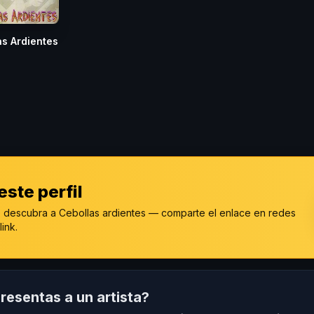
as Ardientes
ste perfil
 descubra a Cebollas ardientes — comparte el enlace en redes
link.
resentas a un artista?