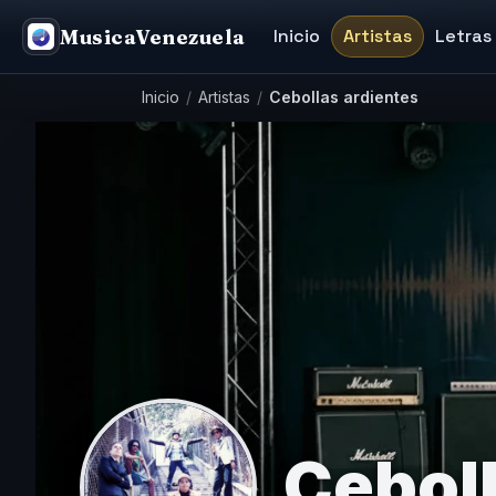
MusicaVenezuela
Inicio
Artistas
Letras
Inicio
/
Artistas
/
Cebollas ardientes
Ceboll