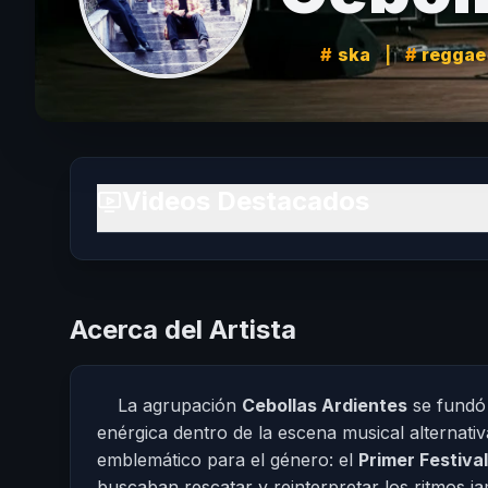
ska
|
reggae
Videos Destacados
Acerca del Artista
La agrupación
Cebollas Ardientes
se fundó
enérgica dentro de la escena musical alternati
emblemático para el género: el
Primer Festiva
buscaban rescatar y reinterpretar los ritmos j