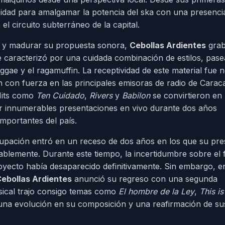
idad para amalgamar la potencia del ska con una presenci
l circuito subterráneo de la capital.
ón y madurar su propuesta sonora,
Cebollas Ardientes
grab
e caracterizó por una cuidada combinación de estilos, pas
eggae y el ragamuffin. La receptividad de este material fue n
 con fuerza en las principales emisoras de radio de Carac
 Hits como
Ten Cuidado
,
Rivers
y
Babilon
se convirtieron en
zar innumerables presentaciones en vivo durante dos años
mportantes del país.
grupación entró en un receso de dos años en los que su pre
ablemente. Durante este tiempo, la incertidumbre sobre el 
oyecto había desaparecido definitivamente. Sin embargo, e
ebollas Ardientes
anunció su regreso con una segunda
sical trajo consigo temas como
El hombre de la Ley
,
This i
na evolución en su composición y una reafirmación de su