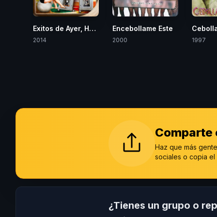
Exitos de Ayer, Hoy y Siempre
Encebollame Este
Ceboll
2014
2000
1997
Comparte e
Haz que más gente
sociales o copia el 
¿Tienes un grupo o rep