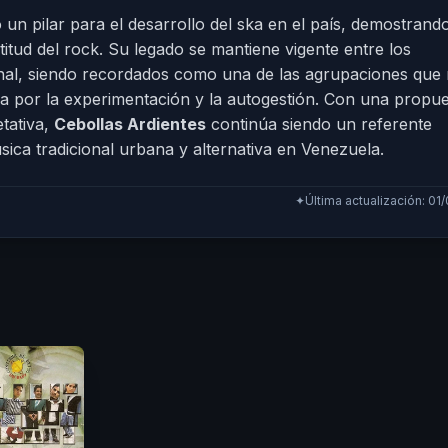
o un pilar para el desarrollo del ska en el país, demostrand
titud del rock. Su legado se mantiene vigente entre los
ional, siendo recordados como una de las agrupaciones que
a por la experimentación y la autogestión. Con una propu
etativa,
Cebollas Ardientes
continúa siendo un referente
sica tradicional urbana y alternativa en Venezuela.
✦
Última actualización: 01