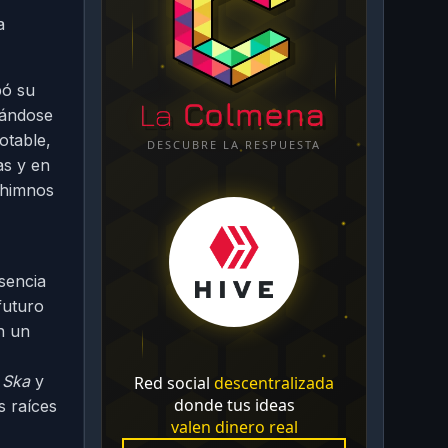
a
ó su
eándose
otable,
as y en
 himnos
sencia
futuro
n un
s Ska
y
s raíces