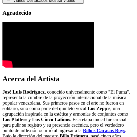
Videos Destacados
Mostrar videos
Agradecido
Acerca del Artista
José Luis Rodríguez
, conocido universalmente como "El Puma",
representa la cumbre de la proyección internacional de la música
popular venezolana. Sus primeros pasos en el arte no fueron en
solitario, sino como parte del quinteto vocal
Los Zeppis
, una
agrupación inspirada en la estética y armonías de conjuntos como
Los Platters
y
Los Cinco Latinos
. Esta etapa inicial fue crucial
para pulir su registro y su presencia escénica, pero el verdadero
punto de inflexión ocurrió al ingresar a la
Billo's Caracas Boys
.
Bajo la dirección del maestro
Billo Frómeta
, pasó cinco años