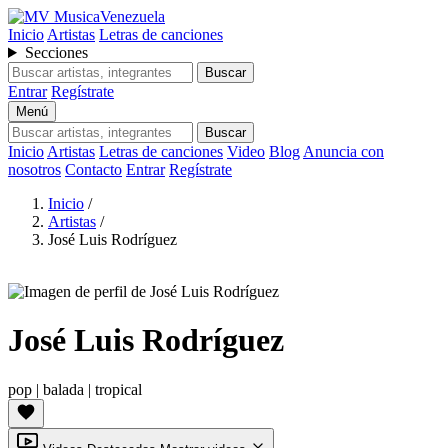
MusicaVenezuela
Inicio
Artistas
Letras de canciones
Secciones
Buscar
Entrar
Regístrate
Menú
Buscar
Inicio
Artistas
Letras de canciones
Video
Blog
Anuncia con
nosotros
Contacto
Entrar
Regístrate
Inicio
/
Artistas
/
José Luis Rodríguez
José Luis Rodríguez
pop
|
balada
|
tropical