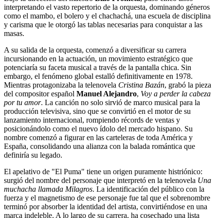
interpretando el vasto repertorio de la orquesta, dominando géneros
como el mambo, el bolero y el chachachá, una escuela de disciplina
y carisma que le otorgó las tablas necesarias para conquistar a las
masas.
A su salida de la orquesta, comenzó a diversificar su carrera
incursionando en la actuación, un movimiento estratégico que
potenciaría su faceta musical a través de la pantalla chica. Sin
embargo, el fenómeno global estalló definitivamente en 1978.
Mientras protagonizaba la telenovela
Cristina Bazán
, grabó la pieza
del compositor español
Manuel Alejandro
,
Voy a perder la cabeza
por tu amor
. La canción no solo sirvió de marco musical para la
producción televisiva, sino que se convirtió en el motor de su
lanzamiento internacional, rompiendo récords de ventas y
posicionándolo como el nuevo ídolo del mercado hispano. Su
nombre comenzó a figurar en las carteleras de toda América y
España, consolidando una alianza con la balada romántica que
definiría su legado.
El apelativo de "El Puma" tiene un origen puramente histriónico:
surgió del nombre del personaje que interpretó en la telenovela
Una
muchacha llamada Milagros
. La identificación del público con la
fuerza y el magnetismo de ese personaje fue tal que el sobrenombre
terminó por absorber la identidad del artista, convirtiéndose en una
marca indeleble. A lo largo de su carrera, ha cosechado una lista