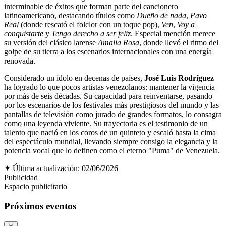
interminable de éxitos que forman parte del cancionero
latinoamericano, destacando títulos como
Dueño de nada
,
Pavo
Real
(donde rescató el folclor con un toque pop),
Ven
,
Voy a
conquistarte
y
Tengo derecho a ser feliz
. Especial mención merece
su versión del clásico larense
Amalia Rosa
, donde llevó el ritmo del
golpe de su tierra a los escenarios internacionales con una energía
renovada.
Considerado un ídolo en decenas de países,
José Luis Rodríguez
ha logrado lo que pocos artistas venezolanos: mantener la vigencia
por más de seis décadas. Su capacidad para reinventarse, pasando
por los escenarios de los festivales más prestigiosos del mundo y las
pantallas de televisión como jurado de grandes formatos, lo consagra
como una leyenda viviente. Su trayectoria es el testimonio de un
talento que nació en los coros de un quinteto y escaló hasta la cima
del espectáculo mundial, llevando siempre consigo la elegancia y la
potencia vocal que lo definen como el eterno "Puma" de Venezuela.
✦
Última actualización: 02/06/2026
Publicidad
Espacio publicitario
Próximos eventos