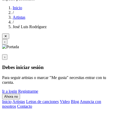
Inicio
/
Artistas
/
José Luis Rodríguez
✕
‹
›
Debes iniciar sesión
Para seguir artistas o marcar "Me gusta" necesitas entrar con tu
cuenta.
Ir a login
Registrarme
Ahora no
Inicio
Artistas
Letras de canciones
Video
Blog
Anuncia con
nosotros
Contacto